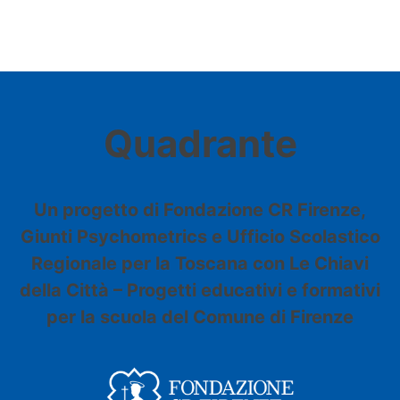
Quadrante
Un progetto di Fondazione CR Firenze,
Giunti Psychometrics e Ufficio Scolastico
Regionale per la Toscana con Le Chiavi
della Città – Progetti educativi e formativi
per la scuola del Comune di Firenze