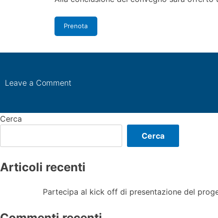
Prenota
on
Leave a Comment
Partecipa
al
kick
Cerca
off
Cerca
di
presentazione
del
Articoli recenti
progetto
Partecipa al kick off di presentazione del prog
Commenti recenti