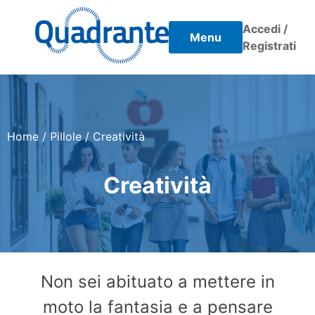
Skip
to
Accedi /
Menu
content
Registrati
Home
/
Pillole
/
Creatività
Creatività
Non sei abituato a mettere in
moto la fantasia e a pensare