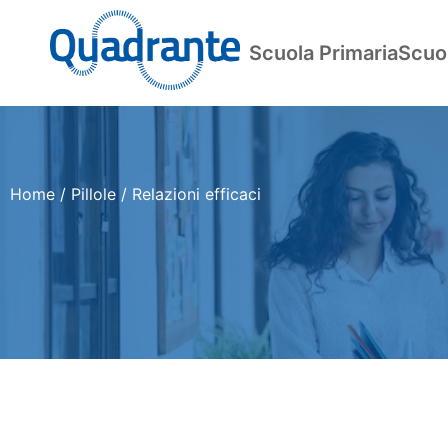
Skip
to
Scuola Primaria
Scuo
content
Home
/
Pillole
/
Relazioni efficaci